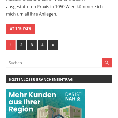
ausgestatteten Praxis in 1050 Wien kümmere ich
mich um all Ihre Anliegen.
WEITERLESEN
Seitennummerierung
Nächste
1
2
3
4
»
Beiträge
der
Beiträge
KOSTENLOSER BRANCHENEINTRAG