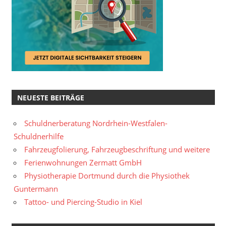
NEUESTE BEITRÄGE
Schuldnerberatung Nordrhein-Westfalen-
Schuldnerhilfe
Fahrzeugfolierung, Fahrzeugbeschriftung und weitere
Ferienwohnungen Zermatt GmbH
Physiotherapie Dortmund durch die Physiothek
Guntermann
Tattoo- und Piercing-Studio in Kiel