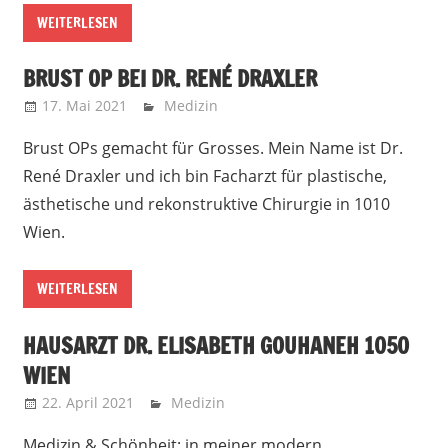
WEITERLESEN
BRUST OP BEI DR. RENÉ DRAXLER
17. Mai 2021
Marko
Medizin
Brust OPs gemacht für Grosses. Mein Name ist Dr.
René Draxler und ich bin Facharzt für plastische,
ästhetische und rekonstruktive Chirurgie in 1010
Wien.
WEITERLESEN
HAUSARZT DR. ELISABETH GOUHANEH 1050
WIEN
22. April 2021
Marko
Medizin
Medizin & Schönheit: in meiner modern