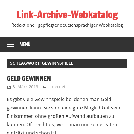
Zum
Link-Archive-Webkatalog
Inhalt
springen
Redaktionell gepflegter deutschsprachiger Webkatalog
MENÜ
SCHLAGWORT:
GEWINNSPIELE
GELD GEWINNEN
3. März 2019
Marko
Internet
Es gibt viele Gewinnspiele bei denen man Geld
gewinnen kann. Sie sind eine gute Möglichkeit sein
Einkommen ohne großen Aufwand aufbauen zu
können. Oft reicht es, wenn man nur seine Daten
einträgt und schon ist