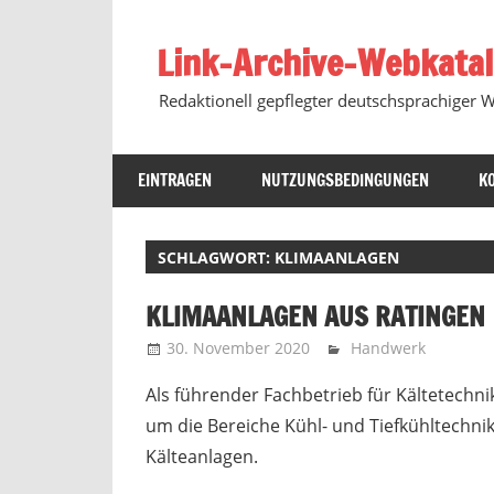
Zum
Inhalt
Link-Archive-Webkata
springen
Redaktionell gepflegter deutschsprachiger 
EINTRAGEN
NUTZUNGSBEDINGUNGEN
K
SCHLAGWORT:
KLIMAANLAGEN
KLIMAANLAGEN AUS RATINGEN
30. November 2020
Marko
Handwerk
Als führender Fachbetrieb für Kältetechn
um die Bereiche Kühl- und Tiefkühltechni
Kälteanlagen.