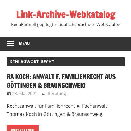
Zum
Link-Archive-Webkatalog
Inhalt
springen
Redaktionell gepflegter deutschsprachiger Webkatalog
MENÜ
SCHLAGWORT:
RECHT
RA KOCH: ANWALT F. FAMILIENRECHT AUS
GÖTTINGEN & BRAUNSCHWEIG
23. Mai 2021
Marko
Beratung
Rechtsanwalt für Familienrecht ► Fachanwalt
Thomas Koch in Göttingen & Braunschweig
WEITERLESEN