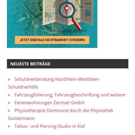
NEUESTE BEITRÄGE
Schuldnerberatung Nordrhein-Westfalen-
Schuldnerhilfe
Fahrzeugfolierung, Fahrzeugbeschriftung und weitere
Ferienwohnungen Zermatt GmbH
Physiotherapie Dortmund durch die Physiothek
Guntermann
Tattoo- und Piercing-Studio in Kiel