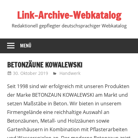
Zum
Link-Archive-Webkatalog
Inhalt
springen
Redaktionell gepflegter deutschsprachiger Webkatalog
MENÜ
BETONZÄUNE KOWALEWSKI
30. Oktober 2019
Marko
Handwerk
Seit 1998 sind wir erfolgreich mit unseren Produkten
der Marke BETONZAUN KOWALEWSKI am Markt und
setzen Maßstäbe in Beton. Wir bieten in unserem
Firmengelände eine reichhaltige Auswahl an
Betonzäunen, Metall- und Holzzäunen sowie
Gartenhäusern in Kombination mit Pflasterarbeiten
und Wasserspielen an. Der moderne Betonzaun zeigt