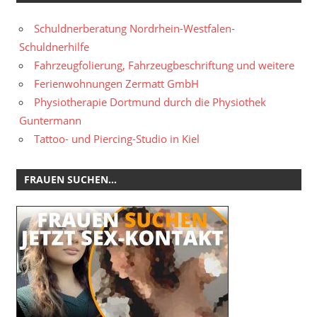
Schuldnerberatung Nordrhein-Westfalen-
Schuldnerhilfe
Fahrzeugfolierung, Fahrzeugbeschriftung und weitere
Ferienwohnungen Zermatt GmbH
Physiotherapie Dortmund durch die Physiothek
Guntermann
Tattoo- und Piercing-Studio in Kiel
FRAUEN SUCHEN…