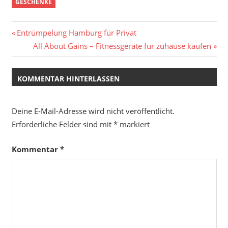
GESCHENKE
Beitragsnavigation
Vorheriger
Entrümpelung Hamburg für Privat
Beitrag:
Nächster
All About Gains – Fitnessgeräte für zuhause kaufen
Beitrag:
KOMMENTAR HINTERLASSEN
Deine E-Mail-Adresse wird nicht veröffentlicht.
Erforderliche Felder sind mit
*
markiert
Kommentar
*