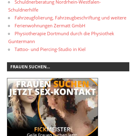
Schuldnerberatung Nordrhein-Westfalen-
Schuldnerhilfe
Fahrzeugfolierung, Fahrzeugbeschriftung und weitere
Ferienwohnungen Zermatt GmbH
Physiotherapie Dortmund durch die Physiothek
Guntermann
Tattoo- und Piercing-Studio in Kiel
FRAUEN SUCHEN…