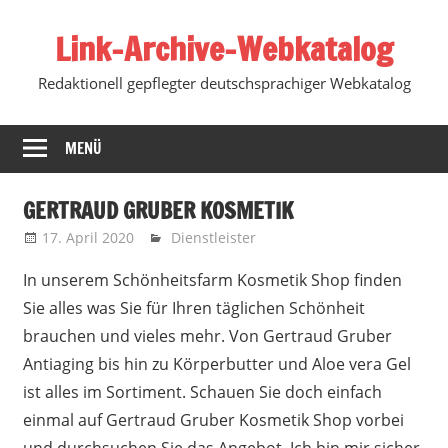
Zum
Link-Archive-Webkatalog
Inhalt
springen
Redaktionell gepflegter deutschsprachiger Webkatalog
MENÜ
GERTRAUD GRUBER KOSMETIK
17. April 2020
Marko
Dienstleister
In unserem Schönheitsfarm Kosmetik Shop finden
Sie alles was Sie für Ihren täglichen Schönheit
brauchen und vieles mehr.
Von Gertraud Gruber
Antiaging bis hin zu Körperbutter und Aloe vera Gel
ist alles im Sortiment. Schauen Sie doch einfach
einmal auf Gertraud Gruber Kosmetik Shop vorbei
und durchsuchen Sie das Angebot. Ich bin mir sicher,