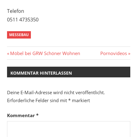
Telefon
0511 4735350
MESSEBAU
Beitragsnavigation
Vorheriger
Nächster
Möbel bei GRW Schöner Wohnen
Pornovideos
Beitrag:
Beitrag:
KOMMENTAR HINTERLASSEN
Deine E-Mail-Adresse wird nicht veröffentlicht.
Erforderliche Felder sind mit
*
markiert
Kommentar
*