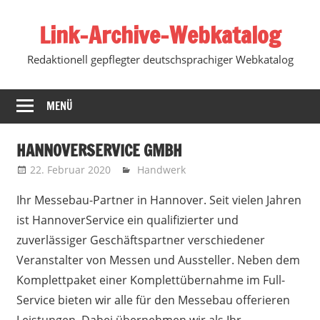
Zum
Link-Archive-Webkatalog
Inhalt
springen
Redaktionell gepflegter deutschsprachiger Webkatalog
MENÜ
HANNOVERSERVICE GMBH
22. Februar 2020
Marko
Handwerk
Ihr Messebau-Partner in Hannover. Seit vielen Jahren
ist HannoverService ein qualifizierter und
zuverlässiger Geschäftspartner verschiedener
Veranstalter von Messen und Aussteller.
Neben dem
Komplettpaket einer Komplettübernahme im Full-
Service bieten wir alle für den Messebau offerieren
Leistungen. Dabei übernehmen wir als Ihr