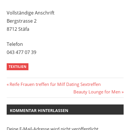
Vollständige Anschrift
Bergstrasse 2
8712 Stäfa
Telefon
043 477 07 39
TEXTILIEN
Beitragsnavigation
Vorheriger
Reife Frauen treffen für Milf Dating Sextreffen
Beitrag:
Nächster
Beauty Lounge for Men
Beitrag:
KOMMENTAR HINTERLASSEN
Deine E-Mail-Adresse wird nicht veröffentlicht.