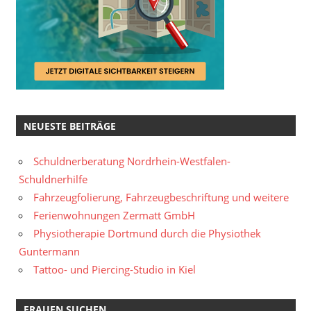
NEUESTE BEITRÄGE
Schuldnerberatung Nordrhein-Westfalen-
Schuldnerhilfe
Fahrzeugfolierung, Fahrzeugbeschriftung und weitere
Ferienwohnungen Zermatt GmbH
Physiotherapie Dortmund durch die Physiothek
Guntermann
Tattoo- und Piercing-Studio in Kiel
FRAUEN SUCHEN…