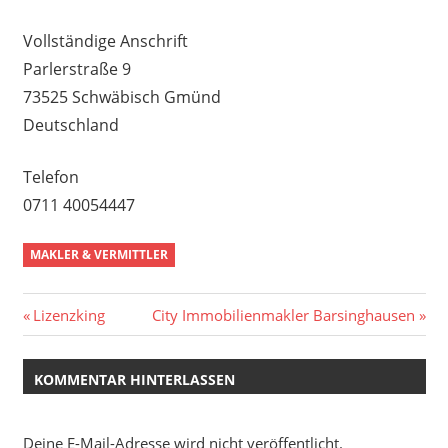
Vollständige Anschrift
Parlerstraße 9
73525 Schwäbisch Gmünd
Deutschland
Telefon
0711 40054447
MAKLER & VERMITTLER
Beitragsnavigation
Vorheriger
Nächster
Lizenzking
City Immobilienmakler Barsinghausen
Beitrag:
Beitrag:
KOMMENTAR HINTERLASSEN
Deine E-Mail-Adresse wird nicht veröffentlicht.