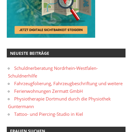
NEUESTE BEITRÄGE
Schuldnerberatung Nordrhein-Westfalen-
Schuldnerhilfe
Fahrzeugfolierung, Fahrzeugbeschriftung und weitere
Ferienwohnungen Zermatt GmbH
Physiotherapie Dortmund durch die Physiothek
Guntermann
Tattoo- und Piercing-Studio in Kiel
FRAUEN SUCHEN…