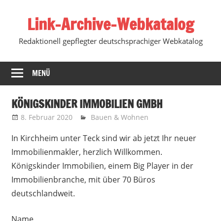
Zum
Link-Archive-Webkatalog
Inhalt
springen
Redaktionell gepflegter deutschsprachiger Webkatalog
MENÜ
KÖNIGSKINDER IMMOBILIEN GMBH
8. Februar 2020
Marko
Bauen & Wohnen
In Kirchheim unter Teck sind wir ab jetzt Ihr neuer
Immobilienmakler, herzlich Willkommen.
Königskinder Immobilien, einem Big Player in der
Immobilienbranche, mit über 70 Büros
deutschlandweit.
Name