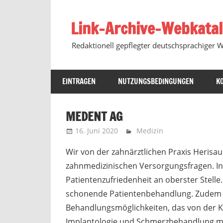
Zum
Inhalt
Link-Archive-Webkata
springen
Redaktionell gepflegter deutschsprachiger 
EINTRAGEN
NUTZUNGSBEDINGUNGEN
K
MEDENT AG
16. Juni 2020
Marko
Medizin
Wir von der zahnärztlichen Praxis Herisa
zahnmedizinischen Versorgungsfragen. In
Patientenzufriedenheit an oberster Stelle
schonende Patientenbehandlung. Zudem b
Behandlungsmöglichkeiten, das von der Ki
Implantologie und Schmerzbehandlung mit