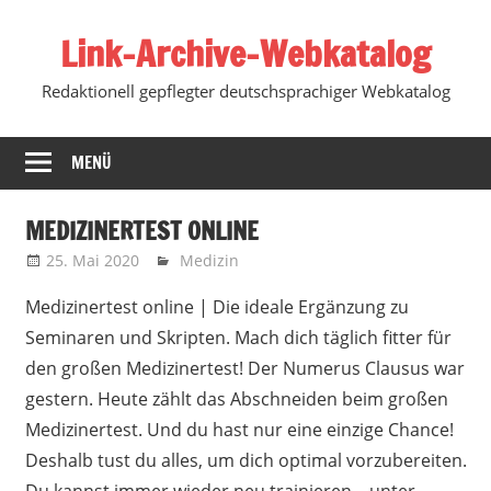
Zum
Link-Archive-Webkatalog
Inhalt
springen
Redaktionell gepflegter deutschsprachiger Webkatalog
MENÜ
MEDIZINERTEST ONLINE
25. Mai 2020
Marko
Medizin
Medizinertest online | Die ideale Ergänzung zu
Seminaren und Skripten. Mach dich täglich fitter für
den großen Medizinertest!
Der Numerus Clausus war
gestern. Heute zählt das Abschneiden beim großen
Medizinertest. Und du hast nur eine einzige Chance!
Deshalb tust du alles, um dich optimal vorzubereiten.
Du kannst immer wieder neu trainieren – unter