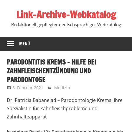
Zum
Link-Archive-Webkatalog
Inhalt
springen
Redaktionell gepflegter deutschsprachiger Webkatalog
MENÜ
PARODONTITIS KREMS – HILFE BEI
ZAHNFLEISCHENTZÜNDUNG UND
PARODONTOSE
6. Februar 2021
Marko
Medizin
Dr. Patricia Babanejad – Parodontologie Krems. Ihre
Spezialistin für Zahnfleischprobleme und
Zahnhalteapparat
In meiner Praxis für Parodontologie in Krems bin ich