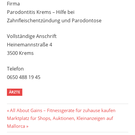
Firma
Parodontitis Krems – Hilfe bei
Zahnfleischentzündung und Parodontose
Vollständige Anschrift
Heinemannstraße 4
3500 Krems
Telefon
0650 488 19 45
ÄRZTE
Beitragsnavigation
Vorheriger
All About Gains – Fitnessgeräte für zuhause kaufen
Nächster
Beitrag:
Marktplatz für Shops, Auktionen, Kleinanzeigen auf
Beitrag:
Mallorca