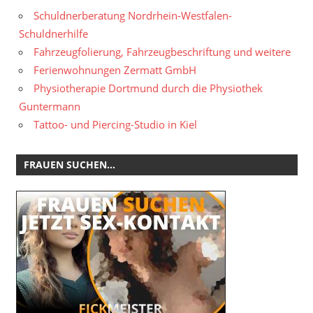
Schuldnerberatung Nordrhein-Westfalen-
Schuldnerhilfe
Fahrzeugfolierung, Fahrzeugbeschriftung und weitere
Ferienwohnungen Zermatt GmbH
Physiotherapie Dortmund durch die Physiothek
Guntermann
Tattoo- und Piercing-Studio in Kiel
FRAUEN SUCHEN…