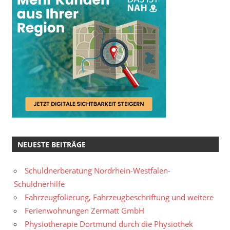
NEUESTE BEITRÄGE
Schuldnerberatung Nordrhein-Westfalen-
Schuldnerhilfe
Fahrzeugfolierung, Fahrzeugbeschriftung und weitere
Ferienwohnungen Zermatt GmbH
Physiotherapie Dortmund durch die Physiothek