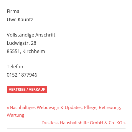
Firma
Uwe Kauntz
Vollständige Anschrift
Ludwigstr. 28
85551, Kirchheim
Telefon
0152 1877946
VERTRIEB / VERKAUF
Beitragsnavigation
Vorheriger
Nachhaltiges Webdesign & Updates, Pflege, Betreuung,
Beitrag:
Wartung
Nächster
Dustless Haushaltshilfe GmbH & Co. KG
Beitrag: