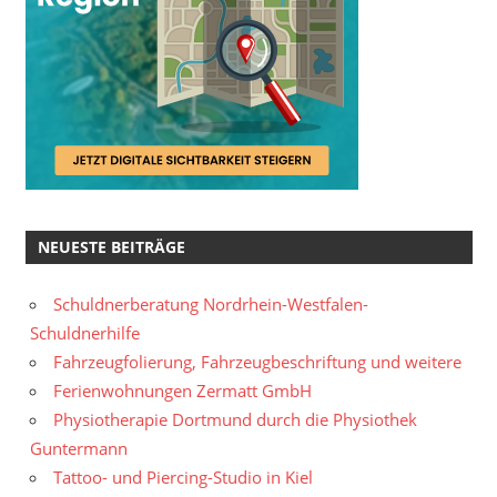
NEUESTE BEITRÄGE
Schuldnerberatung Nordrhein-Westfalen-
Schuldnerhilfe
Fahrzeugfolierung, Fahrzeugbeschriftung und weitere
Ferienwohnungen Zermatt GmbH
Physiotherapie Dortmund durch die Physiothek
Guntermann
Tattoo- und Piercing-Studio in Kiel