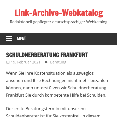
Zum
Link-Archive-Webkatalog
Inhalt
springen
Redaktionell gepflegter deutschsprachiger Webkatalog
MENÜ
SCHULDNERBERATUNG FRANKFURT
19. Februar 2021
Marko
Beratung
Wenn Sie Ihre Kostensituation als ausweglos
ansehen und Ihre Rechnungen nicht mehr bezahlen
können, dann unterstützen wir Schuldnerberatung
Frankfurt Sie durch kompetente Hilfe bei Schulden.
Der erste Beratungstermin mit unserem
Schuldenberater ist für Sie kostenfrei. In diesem