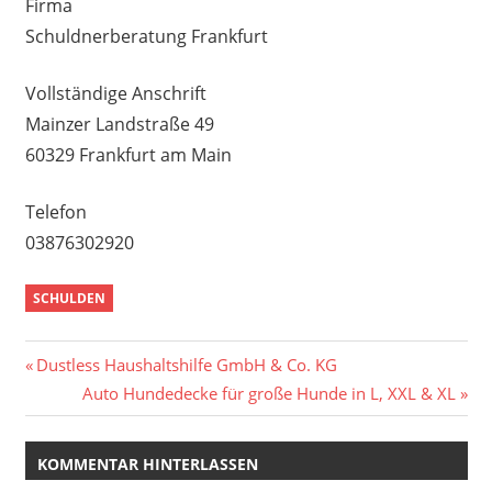
Firma
Schuldnerberatung Frankfurt
Vollständige Anschrift
Mainzer Landstraße 49
60329 Frankfurt am Main
Telefon
03876302920
SCHULDEN
Beitragsnavigation
Vorheriger
Dustless Haushaltshilfe GmbH & Co. KG
Beitrag:
Nächster
Auto Hundedecke für große Hunde in L, XXL & XL
Beitrag:
KOMMENTAR HINTERLASSEN