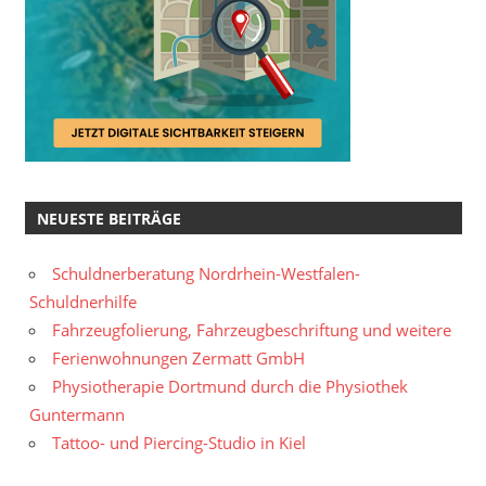
NEUESTE BEITRÄGE
Schuldnerberatung Nordrhein-Westfalen-
Schuldnerhilfe
Fahrzeugfolierung, Fahrzeugbeschriftung und weitere
Ferienwohnungen Zermatt GmbH
Physiotherapie Dortmund durch die Physiothek
Guntermann
Tattoo- und Piercing-Studio in Kiel