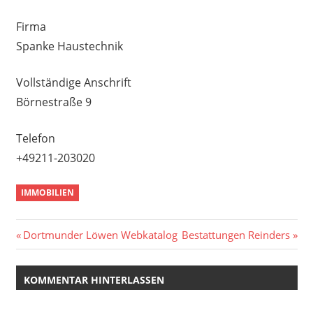
Firma
Spanke Haustechnik
Vollständige Anschrift
Börnestraße 9
Telefon
+49211-203020
IMMOBILIEN
Beitragsnavigation
Vorheriger
Nächster
Dortmunder Löwen Webkatalog
Bestattungen Reinders
Beitrag:
Beitrag:
KOMMENTAR HINTERLASSEN