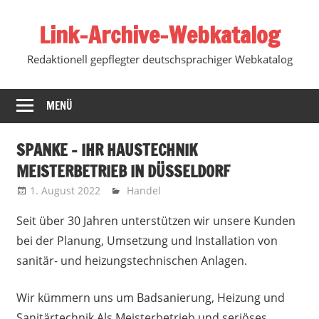
Zum
Link-Archive-Webkatalog
Inhalt
springen
Redaktionell gepflegter deutschsprachiger Webkatalog
MENÜ
SPANKE – IHR HAUSTECHNIK
MEISTERBETRIEB IN DÜSSELDORF
1. August 2022
Marko
Handel
Seit über 30 Jahren unterstützen wir unsere Kunden
bei der Planung, Umsetzung und Installation von
sanitär- und heizungstechnischen Anlagen.
Wir kümmern uns um Badsanierung, Heizung und
Sanitärtechnik Als Meisterbetrieb und seriöses