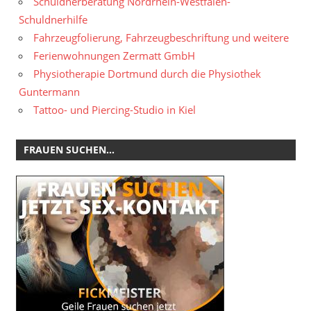
Schuldnerberatung Nordrhein-Westfalen-
Schuldnerhilfe
Fahrzeugfolierung, Fahrzeugbeschriftung und weitere
Ferienwohnungen Zermatt GmbH
Physiotherapie Dortmund durch die Physiothek
Guntermann
Tattoo- und Piercing-Studio in Kiel
FRAUEN SUCHEN…