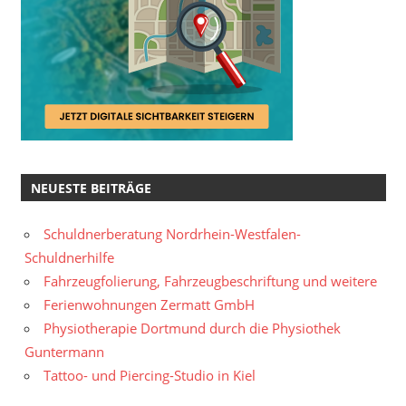
NEUESTE BEITRÄGE
Schuldnerberatung Nordrhein-Westfalen-
Schuldnerhilfe
Fahrzeugfolierung, Fahrzeugbeschriftung und weitere
Ferienwohnungen Zermatt GmbH
Physiotherapie Dortmund durch die Physiothek
Guntermann
Tattoo- und Piercing-Studio in Kiel