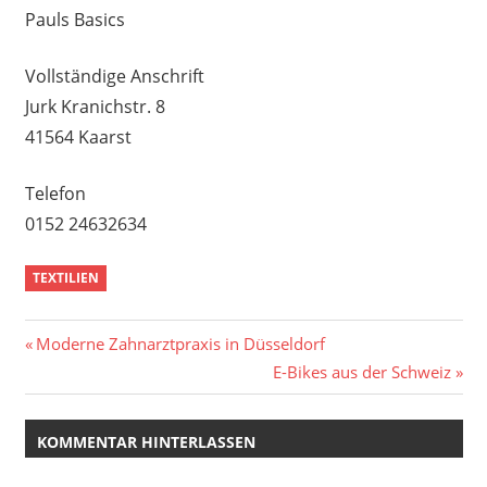
Pauls Basics
Vollständige Anschrift
Jurk Kranichstr. 8
41564 Kaarst
Telefon
0152 24632634
TEXTILIEN
Beitragsnavigation
Vorheriger
Moderne Zahnarztpraxis in Düsseldorf
Beitrag:
Nächster
E-Bikes aus der Schweiz
Beitrag:
KOMMENTAR HINTERLASSEN