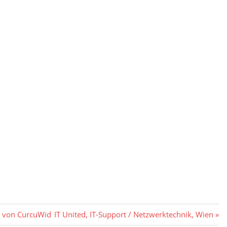
Nächster
n von CurcuWid
IT United, IT-Support / Netzwerktechnik, Wien