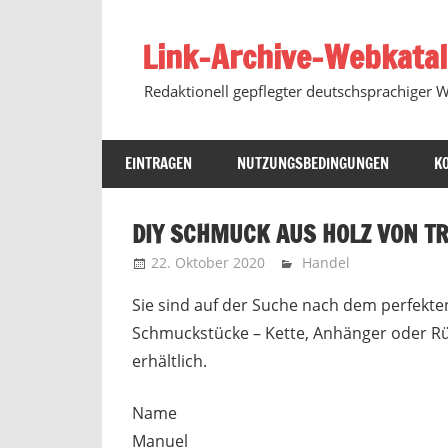
Zum
Inhalt
Link-Archive-Webkata
springen
Redaktionell gepflegter deutschsprachiger 
EINTRAGEN
NUTZUNGSBEDINGUNGEN
K
DIY SCHMUCK AUS HOLZ VON T
22. Oktober 2020
Marko
Handel
Sie sind auf der Suche nach dem perfekt
Schmuckstücke – Kette, Anhänger oder Rü
erhältlich.
Name
Manuel