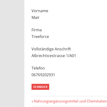
Vorname
Mair
Firma
Treeforce
Vollständige Anschrift
Albrechticestrasse 1/A01
Telefon
06769202931
SCHMUCK
Beitragsnavigation
Vorheriger
Nahrungsergänzungsmittel und Chemikalie