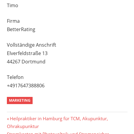
Timo
Firma
BetterRating
Vollständige Anschrift
Elverfeldstraße 13
44267 Dortmund
Telefon
+4917647388806
MARKETING
Beitragsnavigation
Vorheriger
Heilpraktiker in Hamburg für TCM, Akupunktur,
Beitrag:
Ohrakupunktur
Nächster
Stromkosten mit Photovoltaik und Stromspeicher