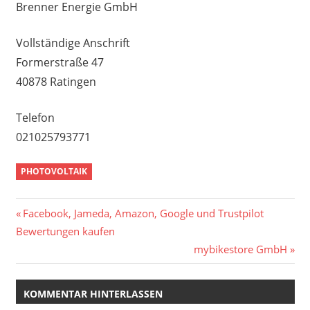
Brenner Energie GmbH
Vollständige Anschrift
Formerstraße 47
40878 Ratingen
Telefon
021025793771
PHOTOVOLTAIK
Beitragsnavigation
Vorheriger
Facebook, Jameda, Amazon, Google und Trustpilot
Beitrag:
Bewertungen kaufen
Nächster
mybikestore GmbH
Beitrag:
KOMMENTAR HINTERLASSEN