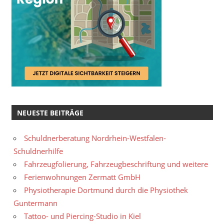
NEUESTE BEITRÄGE
Schuldnerberatung Nordrhein-Westfalen-
Schuldnerhilfe
Fahrzeugfolierung, Fahrzeugbeschriftung und weitere
Ferienwohnungen Zermatt GmbH
Physiotherapie Dortmund durch die Physiothek
Guntermann
Tattoo- und Piercing-Studio in Kiel