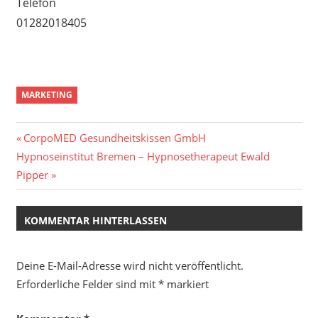
Telefon
01282018405
MARKETING
Beitragsnavigation
Vorheriger
CorpoMED Gesundheitskissen GmbH
Nächster
Beitrag:
Hypnoseinstitut Bremen – Hypnosetherapeut Ewald
Beitrag:
Pipper
KOMMENTAR HINTERLASSEN
Deine E-Mail-Adresse wird nicht veröffentlicht.
Erforderliche Felder sind mit
*
markiert