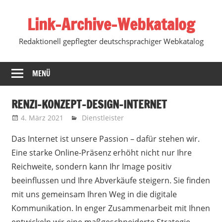
Zum
Link-Archive-Webkatalog
Inhalt
springen
Redaktionell gepflegter deutschsprachiger Webkatalog
MENÜ
RENZI-KONZEPT-DESIGN-INTERNET
4. März 2021
Marko
Dienstleister
Das Internet ist unsere Passion – dafür stehen wir.
Eine starke Online-Präsenz erhöht nicht nur Ihre
Reichweite, sondern kann Ihr Image positiv
beeinflussen und Ihre Abverkäufe steigern. Sie finden
mit uns gemeinsam Ihren Weg in die digitale
Kommunikation. In enger Zusammenarbeit mit Ihnen
entwickeln wir eine maßgeschneiderte Strategie.