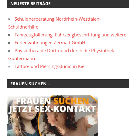
NEUESTE BEITRÄGE
Schuldnerberatung Nordrhein-Westfalen-
Schuldnerhilfe
Fahrzeugfolierung, Fahrzeugbeschriftung und weitere
Ferienwohnungen Zermatt GmbH
Physiotherapie Dortmund durch die Physiothek
Guntermann
Tattoo- und Piercing-Studio in Kiel
FRAUEN SUCHEN…