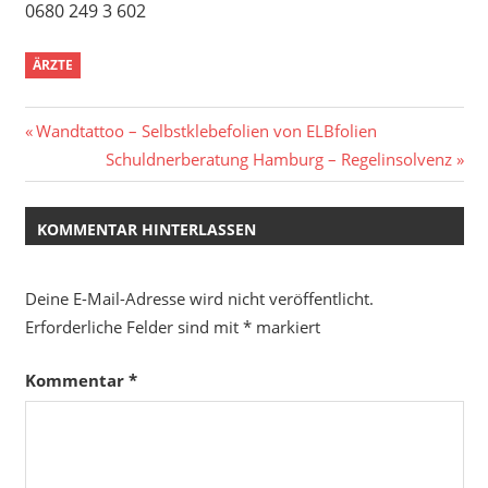
0680 249 3 602
ÄRZTE
Beitragsnavigation
Vorheriger
Wandtattoo – Selbstklebefolien von ELBfolien
Beitrag:
Nächster
Schuldnerberatung Hamburg – Regelinsolvenz
Beitrag:
KOMMENTAR HINTERLASSEN
Deine E-Mail-Adresse wird nicht veröffentlicht.
Erforderliche Felder sind mit
*
markiert
Kommentar
*